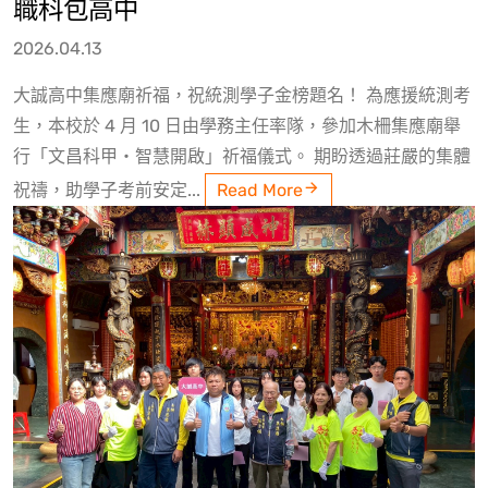
職科包高中
2026.04.13
大誠高中集應廟祈福，祝統測學子金榜題名！ 為應援統測考
生，本校於 4 月 10 日由學務主任率隊，參加木柵集應廟舉
行「文昌科甲・智慧開啟」祈福儀式。 期盼透過莊嚴的集體
祝禱，助學子考前安定...
Read More