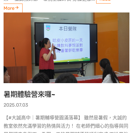
More
暑期體驗營來囉~
2025.07.03
【#大誠高中｜暑期輔導營圓滿落幕】 雖然是暑假，大誠的
教室依然充滿學習的熱情與活力！ 在老師們細心的指導與同