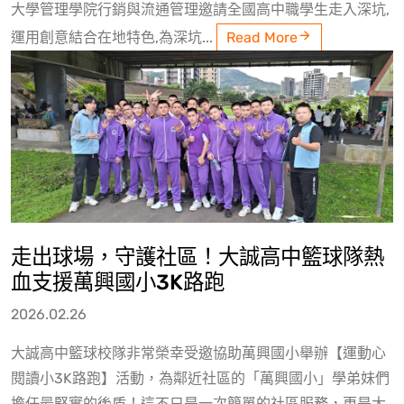
大學管理學院行銷與流通管理邀請全國高中職學生走入深坑,
運用創意結合在地特色,為深坑...
Read More
走出球場，守護社區！大誠高中籃球隊熱
血支援萬興國小3K路跑
2026.02.26
大誠高中籃球校隊非常榮幸受邀協助萬興國小舉辦【運動心
閱讀小3K路跑】活動，為鄰近社區的「萬興國小」學弟妹們
擔任最堅實的後盾！這不只是一次簡單的社區服務，更是大