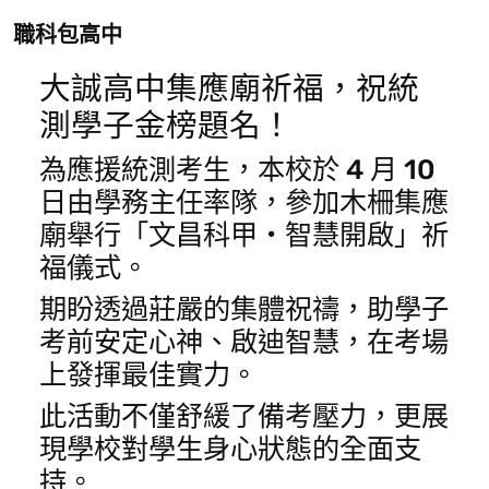
職科包高中
大誠高中集應廟祈福，祝統
測學子金榜題名！
為應援統測考生，本校於 4 月 10
日由學務主任率隊，參加木柵集應
廟舉行「文昌科甲・智慧開啟」祈
福儀式。
期盼透過莊嚴的集體祝禱，助學子
考前安定心神、啟迪智慧，在考場
上發揮最佳實力。
此活動不僅舒緩了備考壓力，更展
現學校對學生身心狀態的全面支
持。