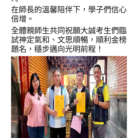
在師長的溫馨陪伴下，學子們信心
倍增。
全體親師生共同祝願大誠考生們臨
試神定氣和、文思順暢，順利金榜
題名，穩步邁向光明前程！