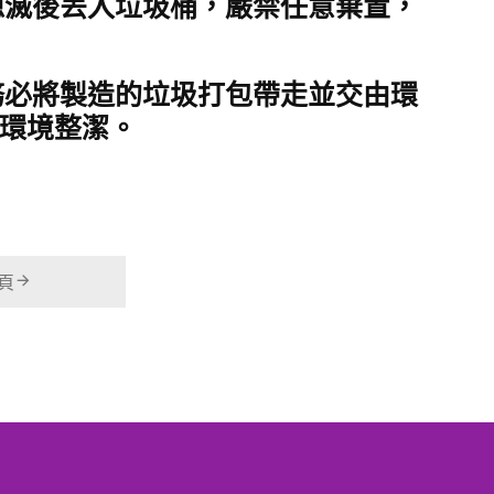
熄滅後丟入垃圾桶
，嚴禁任意棄置，
務必將製造的
垃圾打包帶走
並交由環
環境整潔。
頁