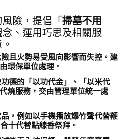
的風險，提倡「
掃墓不用
觀念、運用巧思及相關服
意。
危險且火勢易受風向影響而失控。建
由環保單位處理。
做功德的「
以功代金
」、「
以米代
代燒服務
，交由管理單位統一處
代品，例如
以手機播放爆竹聲代替鞭
手合十代替點線香祭拜。