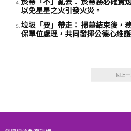
菸蒂「不」亂丟：
菸蒂務必
確實
以免星星之火引發火災。
垃圾「要」帶走：
掃墓結束後，
保單位處理，共同發揮公德心維護
回上一