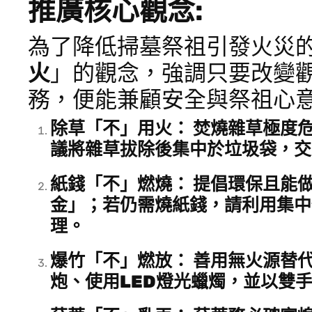
推廣核心觀念:
為了降低掃墓祭祖引發火災
火
」的觀念，強調只要改變
務，便能兼顧安全與祭祖心
除草「不」用火：
焚燒雜草極度
議
將雜草拔除後集中於垃圾袋，交
紙錢「不」燃燒：
提倡環保且能
金
」；若仍需燒紙錢，請利用
集中
理。
爆竹「不」燃放：
善用無火源替
炮
、
使用LED燈光蠟燭
，並以雙