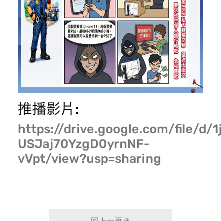
推播影片:
https://drive.google.com/file/d/
USJaj70YzgD0yrnNF-
vVpt/view?usp=sharing