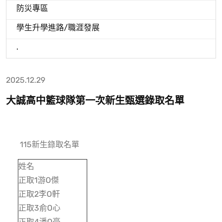
防災專區
學生升學進路/職涯發展
.
2025.12.29
大誠高中籃球隊第一次新生甄選錄取名單
115新生錄取名單
姓名
正取1游O傑
正取2李O軒
正取3俞O心
正取4潘O豪