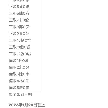
正取5黃O維
正取6陳O宥
正取7宋O毅
正取8鄭O安
正取9葉O榮
正取10劉O齊
正取11偕O睿
正取12張O暘
備取1林O濱
備取2宋O燊
備取3陳O宇
備取4林O皓
備取5廖O甫
最後報到日期
2026
年1
月20
日
截止