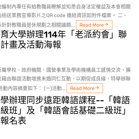
校編制內專任有給教職員瞭解並知悉自身法定權益及本會相關
檢送業務宣導影片之QR code 連結資訊如附件檔案。 二、
針對教職員退休規劃之相關議題...
Read More
育大學辦理114年「老派約會」聯
施計畫及活動海報
所屬學校、政府機關、國營事業及學術機構員工感情交流，擴
並藉由聯誼活動增進未婚同仁互動，以期促成良緣，特舉辦聯
動內容摘要如下： (一)活動...
Read More
學辦理同步遠距韓語課程--「韓語
一級班」及「韓語會話基礎二級班」
暨報名表