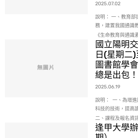
2025.07.02
說明： 一、教育部
務，建置我國通識教
《生命教育與通識素
國立陽明交
日(星期二
圖書館學會
總是出包
2025.06.19
說明： 一、為增
科技的技術，提高
二、課程及報名資訊如
逢甲大學辦
期）