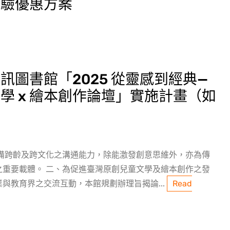
體驗優惠方案
訊圖書館「2025 從靈感到經典—
學 x 繪本創作論壇」實施計畫（如
具備跨齡及跨文化之溝通能力，除能激發創意思維外，亦為傳
之重要載體。 二、為促進臺灣原創兒童文學及繪本創作之發
與教育界之交流互動，本館規劃辦理旨揭論...
Read