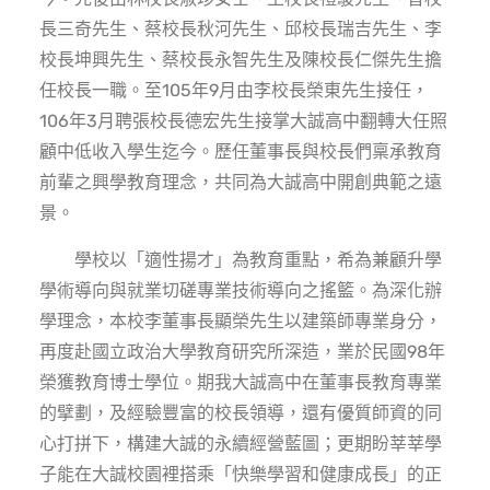
長三奇先生、蔡校長秋河先生、邱校長瑞吉先生、李
校長坤興先生、蔡校長永智先生及陳校長仁傑先生擔
任校長一職。至105年9月由李校長榮東先生接任，
106年3月聘張校長德宏先生接掌大誠高中翻轉大任照
顧中低收入學生迄今。歷任董事長與校長們稟承教育
前輩之興學教育理念，共同為大誠高中開創典範之遠
景。
學校以「適性揚才」為教育重點，希為兼顧升學
學術導向與就業切磋專業技術導向之搖籃。為深化辦
學理念，本校李董事長顯榮先生以建築師專業身分，
再度赴國立政治大學教育研究所深造，業於民國98年
榮獲教育博士學位。期我大誠高中在董事長教育專業
的擘劃，及經驗豐富的校長領導，還有優質師資的同
心打拼下，構建大誠的永續經營藍圖；更期盼莘莘學
子能在大誠校園裡搭乘「快樂學習和健康成長」的正