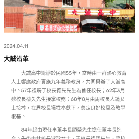
2024.04.11
大誠沿革
大誠高中籌辦於民國55年，當時由一群熱心教育
人士響應政府實施九年義務教育，共同興辦了大誠高
中。57年禮聘丁校長德先先生為首任校長；62年3月
魏校長棣久先生接掌校務；68年8月由周校長人鏡女
士接棒，在周校長犧牲奉獻下，奠定良好校風及教學
根基。
84年起由現任李董事長顯榮先生擔任董事長迄
今。先後由林校長淑珍女士、王校長禮駿先生、曾校