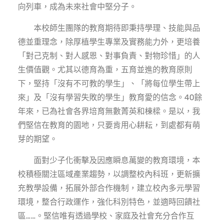
向列車，成為未來社會中堅分子。
本校師生團隊的教育期待即秉持學理、技能與品
德並重理念，除厚植學生專業及實務能力外，更培養
「對己克制、對人感恩、對事負責、對物珍惜」的人
生價值觀。尤其以德育為重，五育並進的教育原則
下，堅持「沒有不可教的學生」、「將每位學生帶上
來」及「沒有學習失敗的學生」教育愛的信念。40餘
年來，已為社會各界培育無數菁英和棟樑。是以，我
們堅信在教育的園地，只要肯用心耕耘，到處都有萌
芽的期望。
面對少子化衝擊及因應瞬息萬變的教育環境，本
校積極關注區域產業趨勢，以調整校內科班，更新擴
充教學設備，拓展外部合作機制，建立校內多元學習
環境，整合行政運作，強化科別特色，並適時回饋社
區……。堅信唯有透過學校、家庭及社會充分合作互