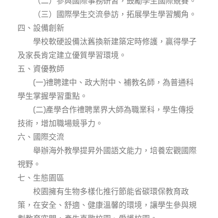
（二）參與國際事務研習，鼓勵學生國際競賽。
（三）國際學生交流參訪，拓展學生學習觸角。
四、設備創新
學校軟硬設備汰舊換新建築定時修護，贏得學子
及家長肯定建立優質學習環境。
五、資優教師
(一)禮聘建中、政大附中、補教名師，為普通科
學生掌握學習重點。
(二)產學合作禮聘業界大師為職業科，學生傳授
技術，增加職場競爭力。
六、國際交流
舉辦海外教學提昇外國語文能力，培養宏觀國際
視野。
七、生態園區
校園擁有生物多樣化推行節能省碳環保教育政
策，在安全、舒適、健康溫馨的環境，讓學生參與規