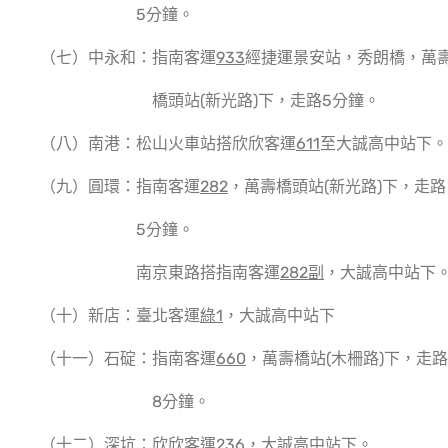
5分鐘。
（七）中永和：指南客運
933
經捷運景安站，秀朗橋，萬
橋頭站(新光路)下，走路5分鐘。
（八）南港：松山火車站搭欣欣客運
611
至大誠高中站下。
（九）圓環：指南客運
282
，萬壽橋頭站(新光路)下，走路
5分鐘。
南京東路搭指南客運
282副
，大誠高中站下
（十）新店：臺北客運
綠1
，大誠高中站下
（十一）石碇：指南客運
660
，萬壽橋站(木柵路)下，走路
8分鐘。
（十二）深坑：欣欣客運
236
，大誠高中站下。