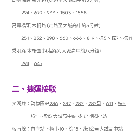
萬壽橋頭 新光路 (走路至大誠高中約5分鐘)
294
、
679
、
933
、
1503
、
1558
萬壽橋頭 木柵路 (走路至大誠高中約5分鐘)
251
、
252
、
298
、
660
、
666
、
819
、
棕5
、
棕7
、
棕11
秀明路 木柵國小(走路到大誠高中約八分鐘)
294
、
647
二
、
捷運接駁
文湖線：動物園站
236
、
237
、
282
、
282副
、
611
、
棕6
、
綠1
、
棕15
大誠高中站 或 萬興國小站
板南線：市府站下換
小10
、
棕18
、
綠1
公車大誠高中站