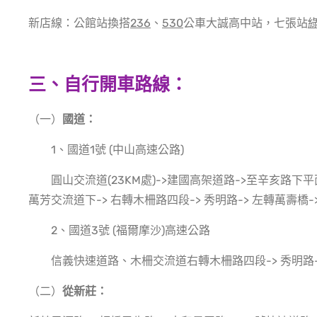
新店線：公館站換搭
236
、
530
公車大誠高中站，七張站
綠
三、自行開車路線：
（一）
國道：
1、國道1號 (中山高速公路)
圓山交流道(23KM處)->建國高架道路->至辛亥路下平
萬芳交流道下-> 右轉木柵路四段-> 秀明路-> 左轉萬壽橋-
2、國道3號 (福爾摩沙)高速公路
信義快速道路、木柵交流道右轉木柵路四段-> 秀明路->
（二）
從新莊
：