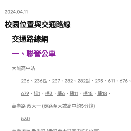
2024.04.11
校園位置與交通路線
交通路線網
一
、
聯營公車
大誠高中站
236
、
236區
、
237
、
282
、
282副
、
295
、
611
、
676
679
、
綠1
、
棕3
、
棕6
、
棕11
、
棕15
、
棕18
、
萬壽路 政大一 (走路至大誠高中約5分鐘)
530