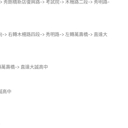
> 秀朗橋新店復興路-> 考試院-> 木柵路二段-> 秀明路-
右轉木柵路四段-> 秀明路-> 左轉萬壽橋-> 直達大
轉萬壽橋-> 直達大誠高中
大誠高中
站