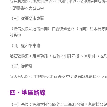
新莊思源路-> 板橋民生路-> 中和景平路-> 64號快速道路-
> 萬壽橋-> 大誠高中
（三）
從臺北市東區
（經信義快速道路南向）信義快速道路（南向）往木柵方向-> 
誠高中
（四）
從和平東路
過莊敬隧道，走軍功路-> 右轉木柵路四段-> 秀明路-> 左
（五）
從新店
新店寶橋路-> 中興路-> 木新路-> 秀明路右轉萬壽橋-> 
四
、
地區路線
（一）基隆：福和客運
1558
經北二高30分鐘，萬壽橋頭