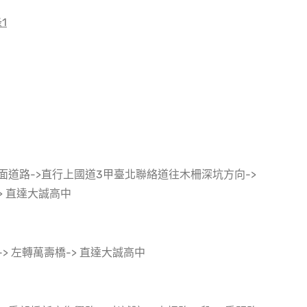
1
面道路->直行上國道3甲臺北聯絡道往木柵深坑方向->
> 直達大誠高中
 左轉萬壽橋-> 直達大誠高中