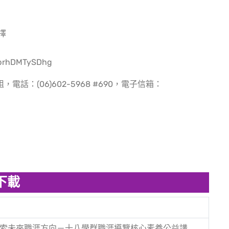
擇
JbrhDMTySDhg
：(06)602-5968 #690，電子信箱：
下載
索未來職涯方向－十八學群職涯導覽核心素養公益講