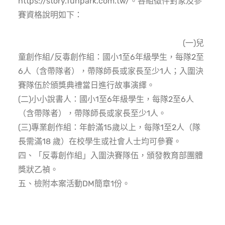
https://story.funpark.com.tw/。各組徵件對象及參
賽資格說明如下：
(一)兒
童創作組/反毒創作組：國小1至6年級學生，每隊2至
6人（含帶隊者），帶隊師長或家長至少1人；入圍決
賽隊伍於頒獎典禮當日進行故事演繹。
(二)小小說書人：國小1至6年級學生，每隊2至6人
（含帶隊者），帶隊師長或家長至少1人。
(三)專業創作組：年齡滿15歲以上，每隊1至2人（隊
長需滿18 歲）在校學生或社會人士均可參賽。
四、「反毒創作組」入圍決賽隊伍，頒發教育部團體
獎狀乙禎。
五、檢附本案活動DM簡章1份。