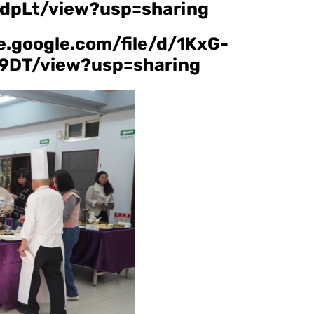
pLt/view?usp=sharing
ve.google.com/file/d/1KxG-
DT/view?usp=sharing