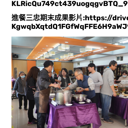
KLRicQu749ct439uogqgvBTQ_9d
進餐三忠期末成果影片:
https://dri
KgwqbXqtdQ1FGfWqFFE6H9aWJ9