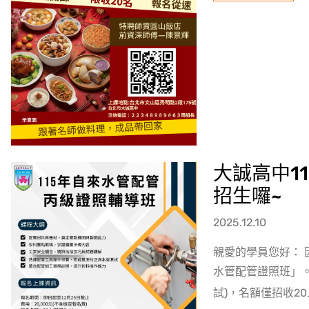
大誠高中1
招生囉~
2025.12.10
親愛的學員您好： 
水管配管證照班」。
試)，名額僅招收2