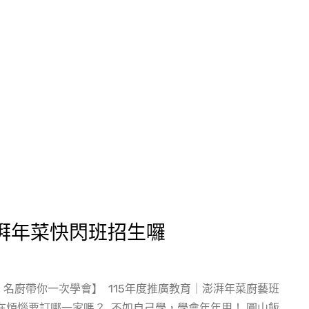
澎湃年菜快閃班招生囉
名廚帶你一次學會】 115年度推廣教育｜澎湃年菜廚藝班
在煩惱要訂哪一家嗎？ 不如自己學，學會年年用！ 圓山飯...