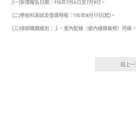
(一)受理報名日期：115年7月6日至7月9日。
(二)學術科測試及發證時程：115年8月17日(起)。
(三)增辦職類級別：１、室內配線（屋內線路裝修）丙級
回上一