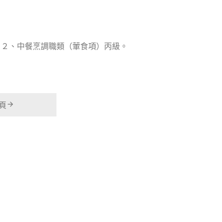
。２、中餐烹調職類（葷食項）丙級。
頁