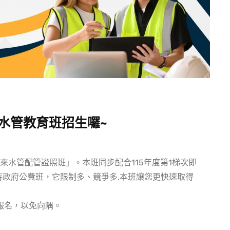
來水管教育班招生囉~
來水管配管證照班」。
本班同步配合115年度第1梯次即
待政府公費班，它限制多、競爭多,
本班讓您更快速取得
報名，
以免向隅。