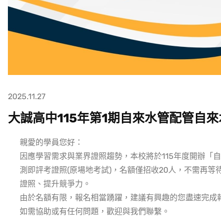
2025.11.27
大誠高中115年第1期自來水管配管自
親愛的學員您好：
因應學習需求與業界證照趨勢，本校將於115年度開辦「
自
測即評考證照(原場地考試)，
名額僅招收20人，不需再等
證照、提升競爭力。
由於名額有限，報名相當踴躍，建議有興趣的您盡速完成
如需協助或有任何問題，歡迎與我們聯繫。