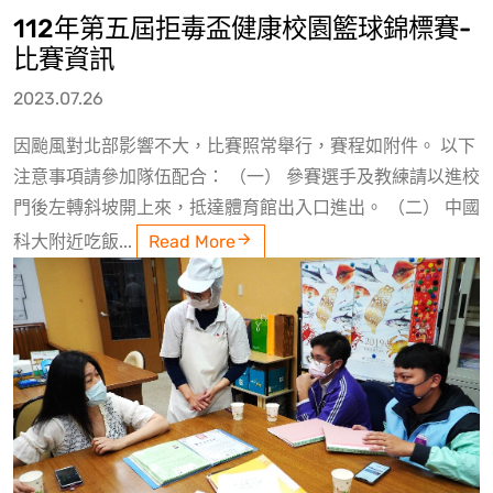
112年第五屆拒毒盃健康校園籃球錦標賽-
比賽資訊
2023.07.26
因颱風對北部影響不大，比賽照常舉行，賽程如附件。 以下
注意事項請參加隊伍配合： （一） 參賽選手及教練請以進校
門後左轉斜坡開上來，抵達體育館出入口進出。 （二） 中國
科大附近吃飯...
Read More